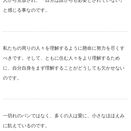
人から見放され、『自分は誰からも必要とされていない』
美輪明宏の名言・格言
と感じる事なのです。
江原啓之の名言・格言
私たちの周りの人々を理解するように懸命に努力を尽くす
スティーブ・ジョブズの名言・格言
べきです。そして、ともに住む人々をより理解するため
に、自分自身をまず理解することがどうしても欠かせない
のです。
アインシュタインの名言・格言
逆境を生き抜く名言・格言
一切れのパンではなく、多くの人は愛に、小さなほほえみ
に飢えているのです。