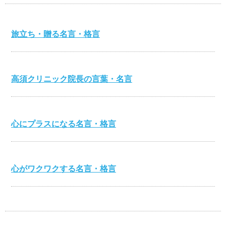
旅立ち・贈る名言・格言
高須クリニック院長の言葉・名言
心にプラスになる名言・格言
心がワクワクする名言・格言
伊集院静の名言・格言