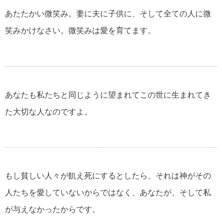
あたたかい微笑み。妻に夫に子供に、そして全ての人に微
笑みかけなさい。微笑みは愛を育てます。
自分が強くなる名言・格言
マザーテレサの名言・格言
あなたも私たちと同じように望まれてこの世に生まれてき
た大切な人なのですよ。
貧乏を支える名言・格言
自殺についての名言・格言
もし貧しい人々が飢え死にするとしたら、それは神がその
人たちを愛していないからではなく、あなたが、そして私
松下幸之助の名言・格言
が与えなかったからです。