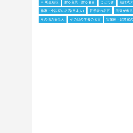
⇒ 羽生結弦
贈る言葉・贈る名言
ことわざ
結婚式
作家・小説家の名言(日本人)
哲学者の名言
元気が出る
その他の著名人
その他の学者の名言
実業家・起業家の