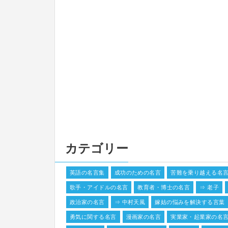
カテゴリー
英語の名言集
成功のための名言
苦難を乗り越える名
歌手・アイドルの名言
教育者・博士の名言
⇒ 老子
政治家の名言
⇒ 中村天風
嫁姑の悩みを解決する言葉
勇気に関する名言
漫画家の名言
実業家・起業家の名言