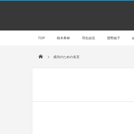
TOP
樹木希林
羽生結弦
曽野綾子
成功のための名言