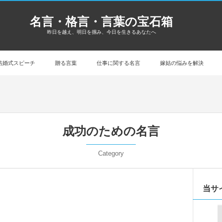
名言・格言・言葉の宝石箱
昨日を越え、明日を掴み、今日を生きるあなたへ
結婚式スピーチ
贈る言葉
仕事に関する名言
嫁姑の悩みを解決
成功のための名言
Category
当サ