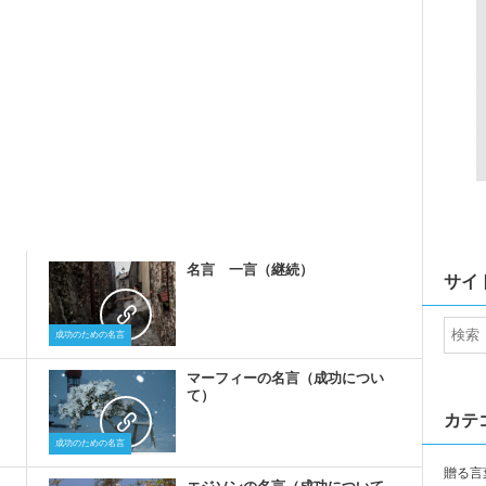
名言 一言（継続）
サイ
成功のための名言
マーフィーの名言（成功につい
て）
カテ
成功のための名言
贈る言