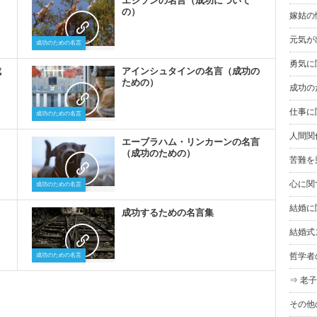
エジソンの名言（成功について
の）
嫁姑の
元気が
成功のための名言
勇気に
成
アインシュタインの名言（成功の
ための）
成功の
仕事に
成功のための名言
人間関
）
エーブラハム・リンカーンの名言
（成功のための）
苦難を
心に関
成功のための名言
結婚に
）
成功するための名言集
結婚式
哲学者
成功のための名言
⇒ 老子
その他