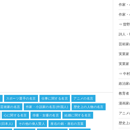
作家・
作家・
⇒ 曽
詩人・
芸術家
実業家
実業家
⇒ 中
政治家
教育者
言
スポーツ選手の名言
仕事に関する名言
アニメの名言
漫画家
芸術家の名言
作家・小説家の名言(外国人)
歴史上の人物の名言
アニメ
心に関する名言
俳優・女優の名言
結婚に関する名言
歴史上
(日本人)
その他の偉人賢人
座右の銘・座右の言葉