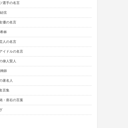
ツ選手の名言
生結弦
女優の名言
木希林
芸人の名言
アイドルの名言
の偉人賢人
元禅師
の著名人
名言集
銘・座右の言葉
ざ