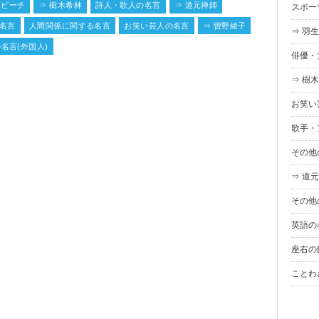
スピーチ
⇒ 樹木希林
詩人・歌人の名言
⇒ 道元禅師
スポー
名言
人間関係に関する名言
お笑い芸人の名言
⇒ 曽野綾子
⇒ 羽
名言(外国人)
俳優・
⇒ 樹
お笑い
歌手・
その他
⇒ 道
その他
英語の
座右の
ことわ