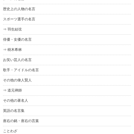
歴史上の人物の名言
スポーツ選手の名言
⇒ 羽生結弦
俳優・女優の名言
⇒ 樹木希林
お笑い芸人の名言
歌手・アイドルの名言
その他の偉人賢人
⇒ 道元禅師
その他の著名人
英語の名言集
座右の銘・座右の言葉
ことわざ