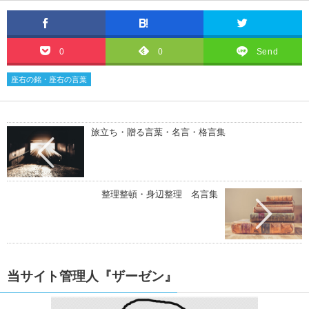
自分が強くなる名言・格言
0
0
Send
座右の銘・座右の言葉
マザーテレサの名言・格言
旅立ち・贈る言葉・名言・格言集
貧乏を支える名言・格言
整理整頓・身辺整理 名言集
自殺についての名言・格言
当サイト管理人『ザーゼン』
松下幸之助の名言・格言