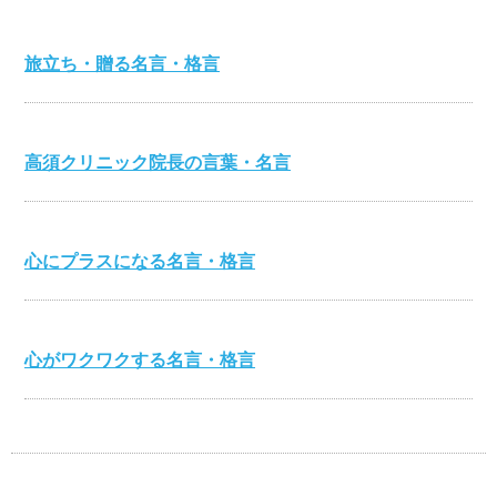
旅立ち・贈る名言・格言
高須クリニック院長の言葉・名言
心にプラスになる名言・格言
心がワクワクする名言・格言
伊集院静の名言・格言