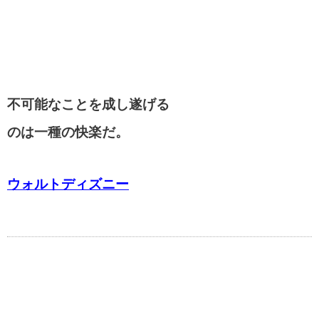
美輪明宏の名言・格言
不可能なことを成し遂げる
江原啓之の名言・格言
のは一種の快楽だ。
スティーブ・ジョブズの名言・格言
ウォルトディズニー
アインシュタインの名言・格言
逆境を生き抜く名言・格言