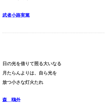
武者小路実篤
日の光を借りて照る大いなる
月たらんよりは、自ら光を
放つ小さな灯火たれ
森 鴎外