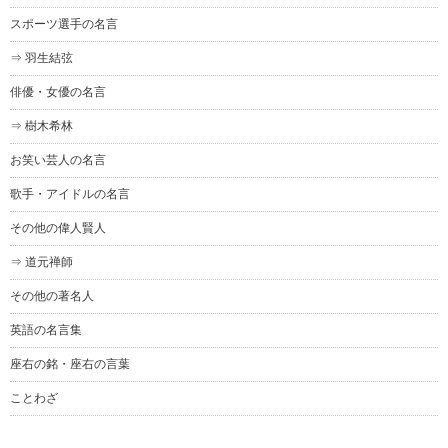
スポーツ選手の名言
⇒ 羽生結弦
俳優・女優の名言
⇒ 樹木希林
お笑い芸人の名言
歌手・アイドルの名言
その他の偉人賢人
⇒ 道元禅師
その他の著名人
英語の名言集
座右の銘・座右の言葉
ことわざ