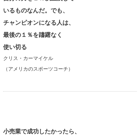
いるものなんだ。でも、
江原啓之の名言・格言
チャンピオンになる人は、
最後の１％を躊躇なく
スティーブ・ジョブズの名言・格言
使い切る
クリス・カーマイケル
アインシュタインの名言・格言
（アメリカのスポーツコーチ）
逆境を生き抜く名言・格言
小売業で成功したかったら、