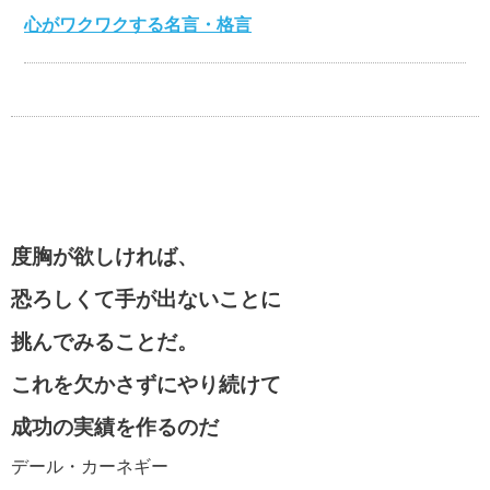
心がワクワクする名言・格言
伊集院静の名言・格言
自分が強くなる名言・格言
度胸が欲しければ、
恐ろしくて手が出ないことに
マザーテレサの名言・格言
挑んでみることだ。
これを欠かさずにやり続けて
貧乏を支える名言・格言
成功の実績を作るのだ
デール・カーネギー