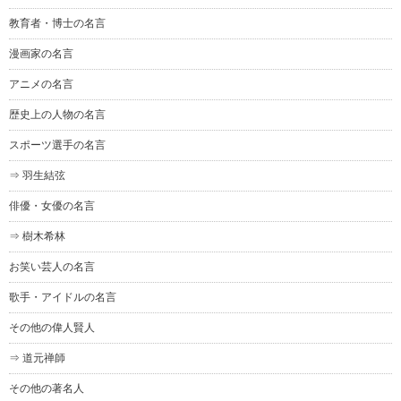
教育者・博士の名言
漫画家の名言
アニメの名言
歴史上の人物の名言
スポーツ選手の名言
⇒ 羽生結弦
俳優・女優の名言
⇒ 樹木希林
お笑い芸人の名言
歌手・アイドルの名言
その他の偉人賢人
⇒ 道元禅師
その他の著名人