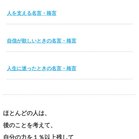
人を支える名言・格言
自信が欲しいときの名言・格言
人生に迷ったときの名言・格言
心を打つ名言・格言
ほとんどの人は、
美輪明宏の名言・格言
後のことを考えて、
自分の力を１％以上残して