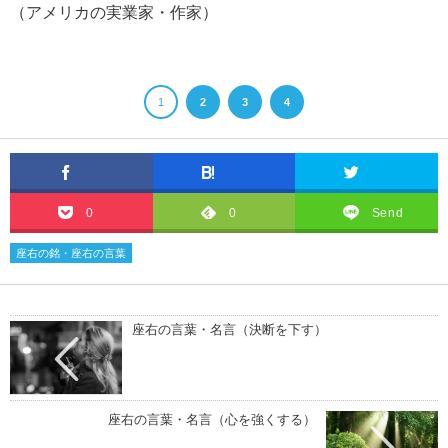
（アメリカの実業家・作家）
自殺についての名言・格言
1
2
3
4
松下幸之助の名言・格言
0
0
Send
座右の銘・座右の言葉
座右の言葉・名言（決断を下す）
座右の言葉・名言（心を強くする）