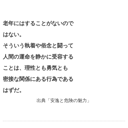
老年にはすることがないので
自分が強くなる名言・格言
はない。
そういう執着や俗念と闘って
マザーテレサの名言・格言
人間の運命を静かに受容する
ことは、理性とも勇気とも
貧乏を支える名言・格言
密接な関係にある行為である
はずだ。
自殺についての名言・格言
出典「安逸と危険の魅力」
松下幸之助の名言・格言