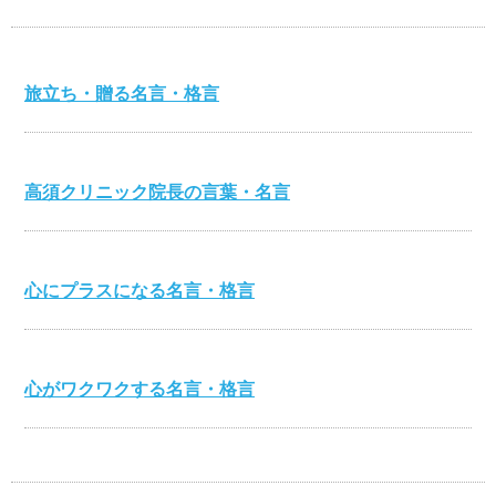
旅立ち・贈る名言・格言
高須クリニック院長の言葉・名言
心にプラスになる名言・格言
心がワクワクする名言・格言
伊集院静の名言・格言