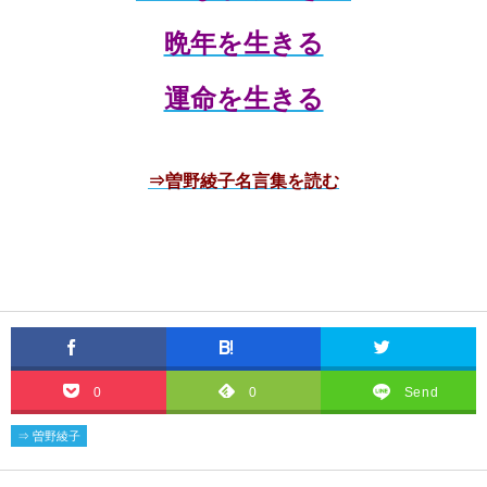
晩年を生きる
運命を生きる
⇒曽野綾子名言集を読む
0
0
Send
⇒ 曽野綾子