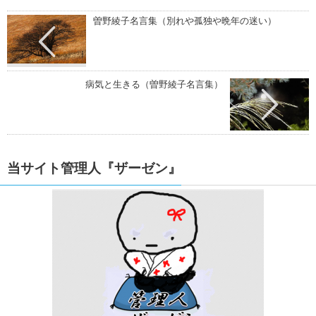
曽野綾子名言集（別れや孤独や晩年の迷い）
病気と生きる（曽野綾子名言集）
当サイト管理人『ザーゼン』