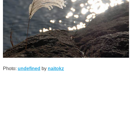
Photo:
undefined
by
naitokz