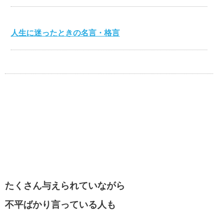
人生に迷ったときの名言・格言
心を打つ名言・格言
美輪明宏の名言・格言
江原啓之の名言・格言
たくさん与えられていながら
不平ばかり言っている人も
スティーブ・ジョブズの名言・格言