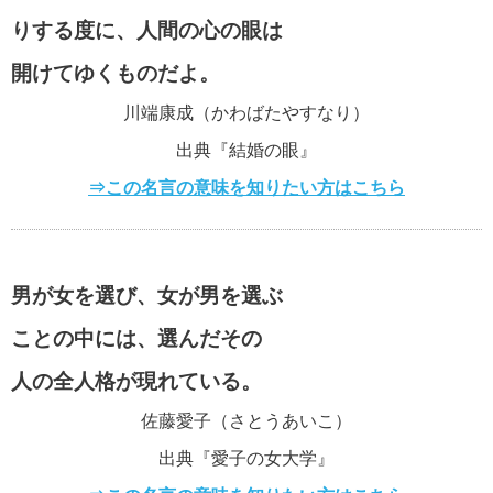
自分が強くなる名言・格言
りする度に、人間の心の眼は
開けてゆくものだよ。
川端康成（かわばたやすなり）
マザーテレサの名言・格言
出典『結婚の眼』
⇒この名言の意味を知りたい方はこちら
貧乏を支える名言・格言
男が女を選び、女が男を選ぶ
自殺についての名言・格言
ことの中には、選んだその
人の全人格が現れている。
松下幸之助の名言・格言
佐藤愛子（さとうあいこ）
出典『愛子の女大学』