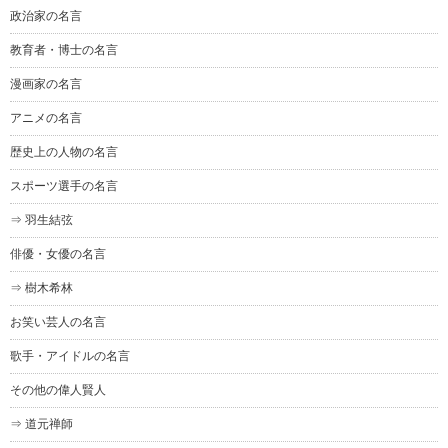
政治家の名言
教育者・博士の名言
漫画家の名言
アニメの名言
歴史上の人物の名言
スポーツ選手の名言
⇒ 羽生結弦
俳優・女優の名言
⇒ 樹木希林
お笑い芸人の名言
歌手・アイドルの名言
その他の偉人賢人
⇒ 道元禅師