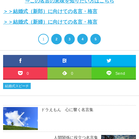
⇒この名言の意味を知りたい方はこちら
＞＞結婚式（新郎）に向けての名言・格言
＞＞結婚式（新婦）に向けての名言・格言
1
2
3
4
5
0
0
Send
結婚式スピーチ
ドラえもん 心に響く名言集
人間関係に役立つ名言集