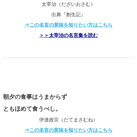
美輪明宏の名言・格言
太宰治（だざいおさむ）
出典『創生記』
⇒この名言の意味を知りたい方はこちら
江原啓之の名言・格言
＞＞太宰治の名言集を読む
スティーブ・ジョブズの名言・格言
アインシュタインの名言・格言
朝夕の食事はうまからず
とも
ほめて食うべし。
逆境を生き抜く名言・格言
伊達政宗（だてまさむね）
⇒この名言の意味を知りたい方はこちら