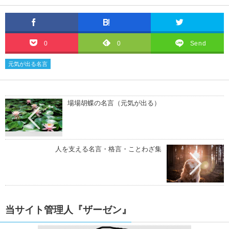
自殺についての名言・格言
0
0
Send
松下幸之助の名言・格言
元気が出る名言
場場胡蝶の名言（元気が出る）
人を支える名言・格言・ことわざ集
当サイト管理人『ザーゼン』