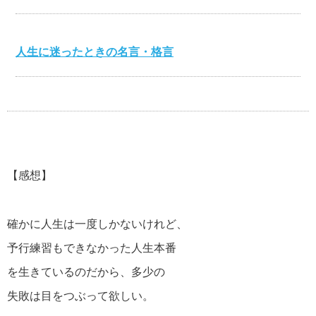
人生に迷ったときの名言・格言
心を打つ名言・格言
【感想】
美輪明宏の名言・格言
確かに人生は一度しかないけれど、
江原啓之の名言・格言
予行練習もできなかった人生本番
を生きているのだから、多少の
失敗は目をつぶって欲しい。
スティーブ・ジョブズの名言・格言