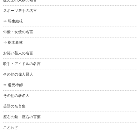
歴史上の人物の名言
スポーツ選手の名言
⇒ 羽生結弦
俳優・女優の名言
⇒ 樹木希林
お笑い芸人の名言
歌手・アイドルの名言
その他の偉人賢人
⇒ 道元禅師
その他の著名人
英語の名言集
座右の銘・座右の言葉
ことわざ