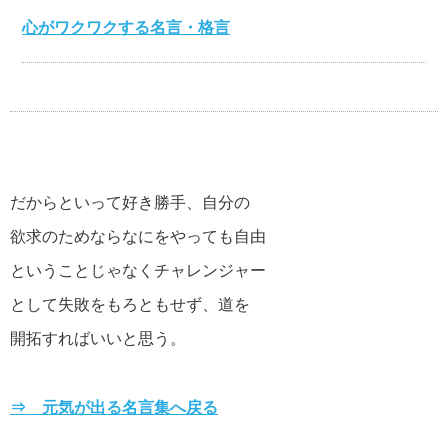
心がワクワクする名言・格言
伊集院静の名言・格言
だからといって好き勝手、自分の
自分が強くなる名言・格言
欲求のためならなにをやっても自由
ということじゃなくチャレンジャー
マザーテレサの名言・格言
として失敗をもろともせず、道を
開拓すればいいと思う。
貧乏を支える名言・格言
⇒ 元気が出る名言集へ戻る