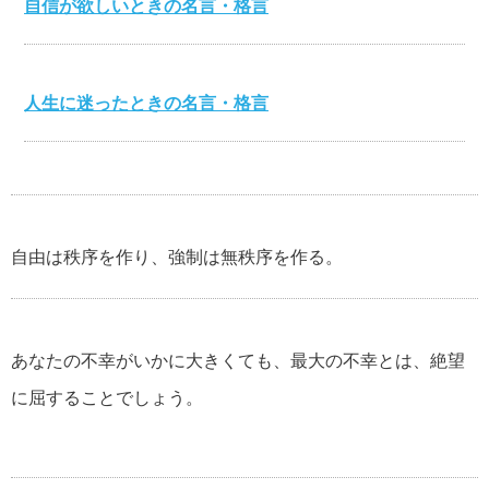
自信が欲しいときの名言・格言
人生に迷ったときの名言・格言
心を打つ名言・格言
自由は秩序を作り、強制は無秩序を作る。
美輪明宏の名言・格言
あなたの不幸がいかに大きくても、最大の不幸とは、絶望
江原啓之の名言・格言
に屈することでしょう。