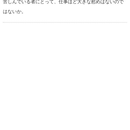
苦しんでいる者にとって、仕事ほど大きな慰
めはないので
松下幸之助の名言・格言
はないか。