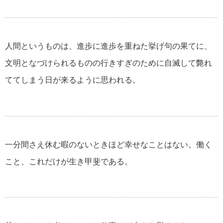
伊集院静の名言・格言
人間というものは、進歩に進歩を重ねた挙げ句の果てに、
文明となづけられるものの行きすぎのために自滅して斃れ
自分が強くなる名言・格言
ててしまう日が来るように思われる。
マザーテレサの名言・格言
一分間さえ休む暇のないときほど幸せなことはない。働く
貧乏を支える名言・格言
こと、これだけが生き甲斐である。
自殺についての名言・格言