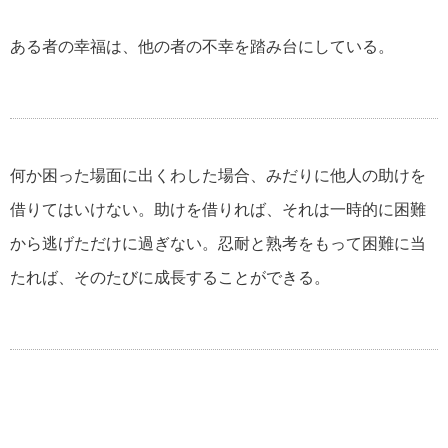
スティーブ・ジョブズの名言・格言
ある者の幸福は、他の者の不幸を踏み台にしている。
アインシュタインの名言・格言
何か困った場面に出くわした場合、みだりに他人の助けを
逆境を生き抜く名言・格言
借りてはいけない。助けを借りれば、それは一時的に困難
から逃げただけに過ぎない。忍耐と熟考をもって困難に当
たれば、そのたびに成長することができる。