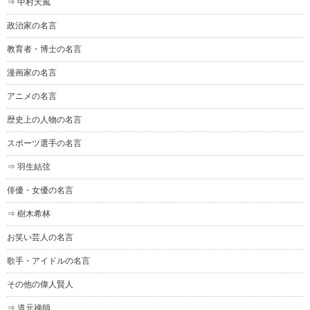
⇒ 中村天風
政治家の名言
教育者・博士の名言
漫画家の名言
アニメの名言
歴史上の人物の名言
スポーツ選手の名言
⇒ 羽生結弦
俳優・女優の名言
⇒ 樹木希林
お笑い芸人の名言
歌手・アイドルの名言
その他の偉人賢人
⇒ 道元禅師