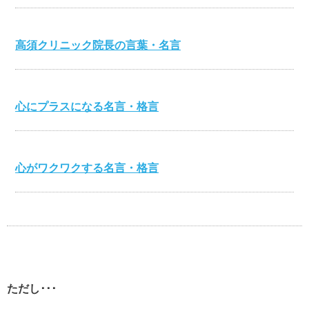
高須クリニック院長の言葉・名言
心にプラスになる名言・格言
心がワクワクする名言・格言
伊集院静の名言・格言
ただし･･･
自分が強くなる名言・格言