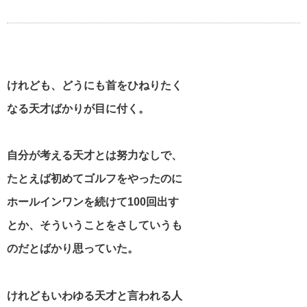
心を打つ名言・格言
けれども、どうにも首をひねりたく
美輪明宏の名言・格言
なる天才ばかりが目に付く。
江原啓之の名言・格言
自分が考える天才とは努力なしで、
たとえば初めてゴルフをやったのに
ホールインワンを続けて100回出す
スティーブ・ジョブズの名言・格言
とか、そういうことをさしていうも
のだとばかり思っていた。
アインシュタインの名言・格言
けれどもいわゆる天才と言われる人