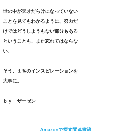
世の中が天才だらけになっていない
マザーテレサの名言・格言
ことを見てもわかるように、努力だ
けではどうしようもない部分もある
ということも、また忘れてはならな
貧乏を支える名言・格言
い。
自殺についての名言・格言
そう、１％のインスピレーションを
大事に。
松下幸之助の名言・格言
ｂｙ ザーゼン
Amazonで探す関連書籍