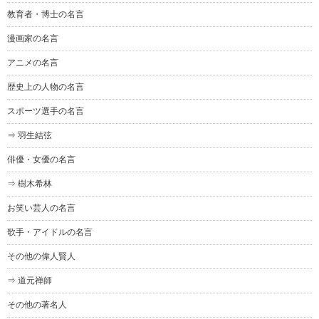
教育者・博士の名言
漫画家の名言
アニメの名言
歴史上の人物の名言
スポーツ選手の名言
⇒ 羽生結弦
俳優・女優の名言
⇒ 樹木希林
お笑い芸人の名言
歌手・アイドルの名言
その他の偉人賢人
⇒ 道元禅師
その他の著名人