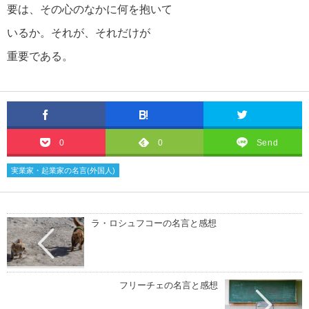
要は、その心のなかに何を抱いて
いるか。それが、それだけが
自分が強くなる名言・格言
重要である。
マザーテレサの名言・格言
0
0
Send
貧乏を支える名言・格言
実業家・起業家の名言(外国人)
自殺についての名言・格言
ラ・ロシュフコーの名言と感想
松下幸之助の名言・格言
フリーチェの名言と感想