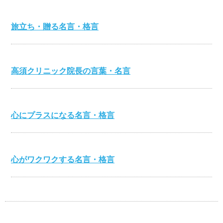
旅立ち・贈る名言・格言
高須クリニック院長の言葉・名言
心にプラスになる名言・格言
心がワクワクする名言・格言
伊集院静の名言・格言