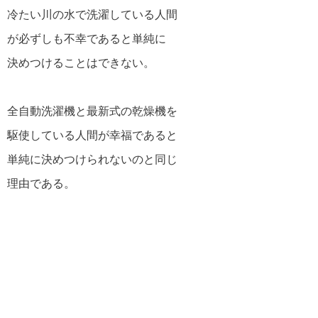
江原啓之の名言・格言
冷たい川の水で洗濯している人間
が必ずしも不幸であると単純に
決めつけることはできない。
スティーブ・ジョブズの名言・格言
全自動洗濯機と最新式の乾燥機を
アインシュタインの名言・格言
駆使している人間が幸福であると
単純に決めつけられないのと同じ
理由である。
逆境を生き抜く名言・格言