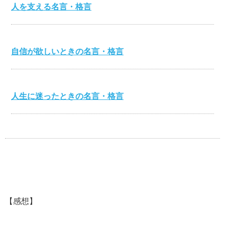
人を支える名言・格言
自信が欲しいときの名言・格言
人生に迷ったときの名言・格言
心を打つ名言・格言
美輪明宏の名言・格言
【感想】