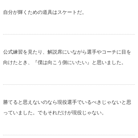
自分が輝くための道具はスケートだ。
美輪明宏の名言・格言
江原啓之の名言・格言
公式練習を見たり、解説席にいながら選手やコーチに目を
向けたとき、『僕は向こう側にいたい』と思いました。
スティーブ・ジョブズの名言・格言
勝てると思えないのなら現役選手でいるべきじゃないと思
アインシュタインの名言・格言
っていました。でもそれだけが現役じゃない。
逆境を生き抜く名言・格言