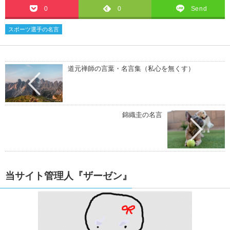
0
0
Send
スポーツ選手の名言
道元禅師の言葉・名言集（私心を無くす）
錦織圭の名言
当サイト管理人『ザーゼン』