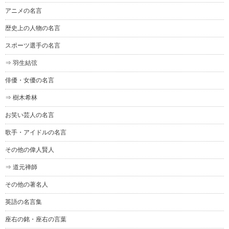
アニメの名言
歴史上の人物の名言
スポーツ選手の名言
⇒ 羽生結弦
俳優・女優の名言
⇒ 樹木希林
お笑い芸人の名言
歌手・アイドルの名言
その他の偉人賢人
⇒ 道元禅師
その他の著名人
英語の名言集
座右の銘・座右の言葉