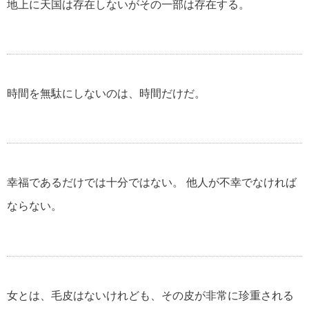
地上に天国は存在しないがその一部は存在する。
貧乏を支える名言・格言
時間を無駄にしないのは、時間だけだ。
自殺についての名言・格言
松下幸之助の名言・格言
幸福であるだけでは十分ではない。 他人が不幸でなければ
ならない。
女とは、毛皮はないけれども、その皮が非常に珍重される