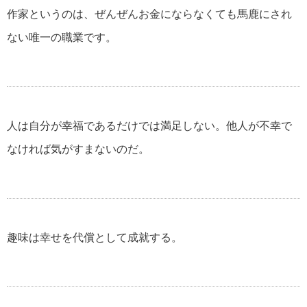
作家というのは、ぜんぜんお金にならなくても馬鹿にされ
ない唯一の職業です。
美輪明宏の名言・格言
江原啓之の名言・格言
人は自分が幸福であるだけでは満足しない。他人が不幸で
なければ気がすまないのだ。
スティーブ・ジョブズの名言・格言
アインシュタインの名言・格言
趣味は幸せを代償として成就する。
逆境を生き抜く名言・格言