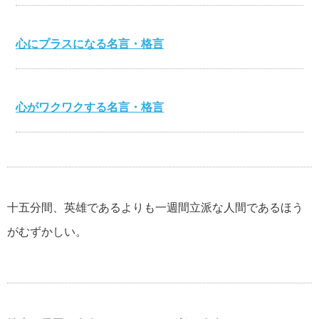
心にプラスになる名言・格言
心がワクワクする名言・格言
伊集院静の名言・格言
十五分間、英雄であるよりも一週間立派な人間であるほう
がむずかしい。
自分が強くなる名言・格言
マザーテレサの名言・格言