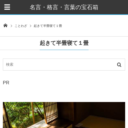
名言・格言・言葉の宝石箱
ことわざ
起きて半畳寝て１畳
起きて半畳寝て１畳
PR