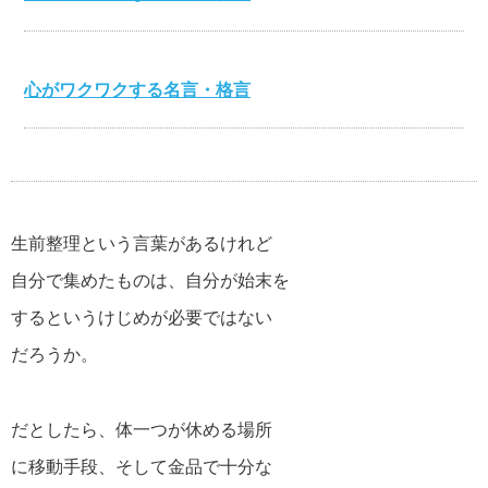
心がワクワクする名言・格言
伊集院静の名言・格言
生前整理という言葉があるけれど
自分で集めたものは、自分が始末を
自分が強くなる名言・格言
するというけじめが必要ではない
だろうか。
マザーテレサの名言・格言
だとしたら、体一つが休める場所
に移動手段、そして金品で十分な
貧乏を支える名言・格言