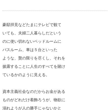
心を打つ名言・格言
豪邸拝見などたまにテレビで観て
いても、夫婦二人暮らしだという
美輪明宏の名言・格言
のに使い切れないベッドルームに
バスルーム、車は５台といった
江原啓之の名言・格言
ような、贅の限りを尽くし、それを
披露することに人生のすべてを賭け
ているかのように見える。
スティーブ・ジョブズの名言・格言
資本主義社会なのだからお金がある
アインシュタインの名言・格言
ものがどれだけ着飾ろうが、物欲に
溺れようが人の勝手じゃないかと