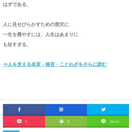
はずである。
自殺についての名言・格言
人に見せびらかすための贅沢に
一生を費やすには、人生はあまりに
も短すぎる。
松下幸之助の名言・格言
⇒人を支える名言・格言・ことわざをさらに読む
0
0
Send