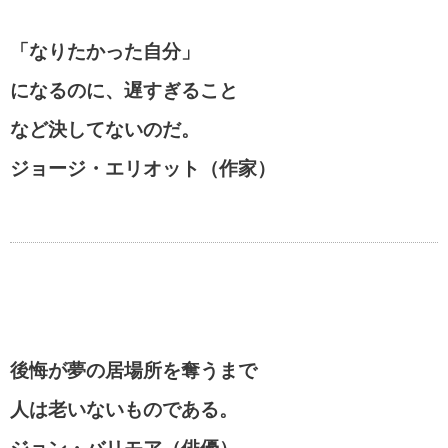
「なりたかった自分」
江原啓之の名言・格言
になるのに、遅すぎること
など決してないのだ。
スティーブ・ジョブズの名言・格言
ジョージ・エリオット（作家）
アインシュタインの名言・格言
逆境を生き抜く名言・格言
後悔が夢の居場所を奪うまで
人は老いないものである。