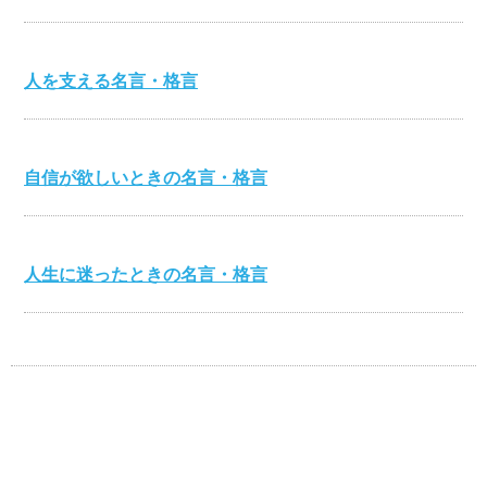
人を支える名言・格言
自信が欲しいときの名言・格言
人生に迷ったときの名言・格言
心を打つ名言・格言
美輪明宏の名言・格言