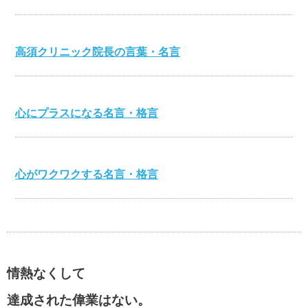
高須クリニック院長の言葉・名言
心にプラスになる名言・格言
心がワクワクする名言・格言
伊集院静の名言・格言
情熱なくして
自分が強くなる名言・格言
達成された偉業はない。