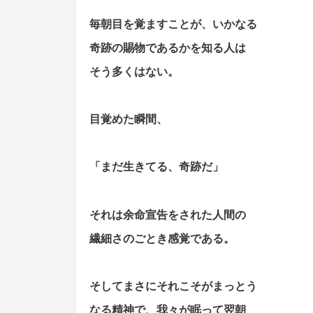
毎朝目を覚ますことが、いかなる
アインシュタインの名言・格言
奇跡の賜物であるかを知る人は
そう多くはない。
逆境を生き抜く名言・格言
目覚めた瞬間、
「まだ生きてる、奇跡だ」
それは余命宣告をされた人間の
繊細さのごとき感覚である。
そしてまさにそれこそがまっとう
なる精神で、我々が眠って翌朝