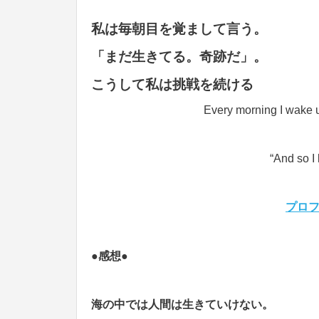
私は毎朝目を覚まして言う。
「まだ生きてる。奇跡だ」。
こうして私は挑戦を続ける
Every morning I wake up
“And so I
プロ
●感想●
海の中では人間は生きていけない。