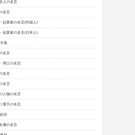
歌人の名言
の名言
・起業家の名言(外国人)
・起業家の名言(日本人)
村天風
の名言
・博士の名言
の名言
の名言
の人物の名言
ツ選手の名言
生結弦
女優の名言