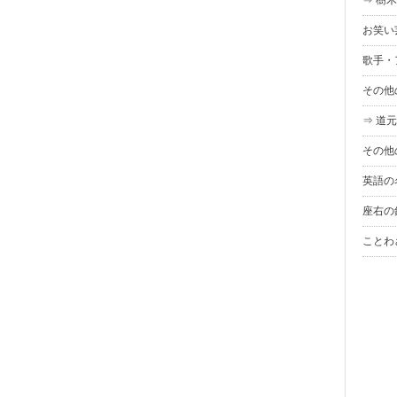
⇒ 樹
お笑い
歌手・
その他
⇒ 道
その他
英語の
座右の
ことわ