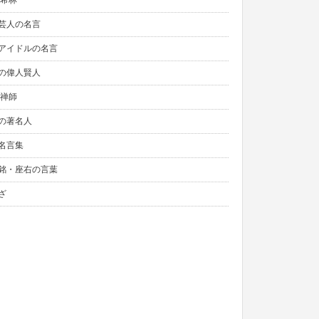
木希林
芸人の名言
アイドルの名言
の偉人賢人
元禅師
の著名人
名言集
銘・座右の言葉
ざ