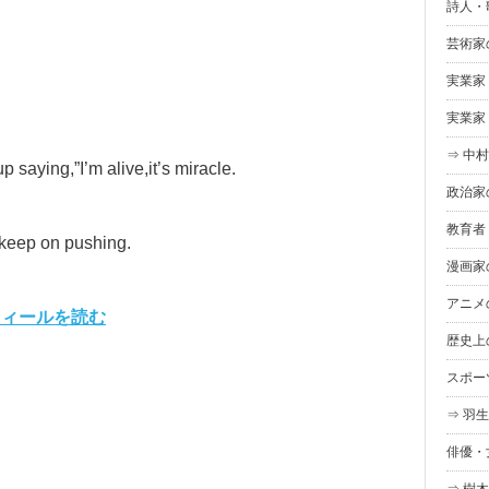
詩人・
芸術家
実業家
実業家
⇒ 中
 saying,”I’m alive,it’s miracle.
政治家
教育者
 keep on pushing.
漫画家
アニメ
フィールを読む
歴史上
スポー
⇒ 羽
俳優・