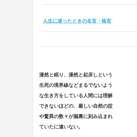
人生に迷ったときの名言・格言
心を打つ名言・格言
漫然と眠り、漫然と起床しという
美輪明宏の名言・格言
生死の境界線などまるでないよう
な生き方をしている人間には理解
江原啓之の名言・格言
できないほどの、厳しい自然の掟
や驚異の数々が脳裏に刻み込まれ
ていたに違いない。
スティーブ・ジョブズの名言・格言