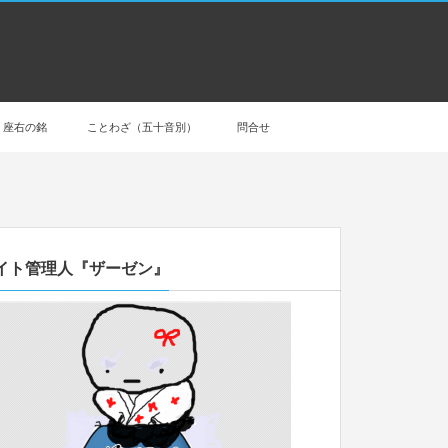
座右の銘
ことわざ（五十音別）
問合せ
イト管理人『ザーゼン』