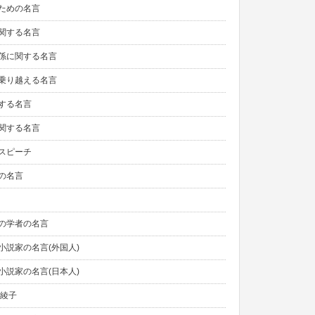
ための名言
関する名言
係に関する名言
乗り越える名言
する名言
関する名言
スピーチ
の名言
の学者の名言
小説家の名言(外国人)
小説家の名言(日本人)
野綾子