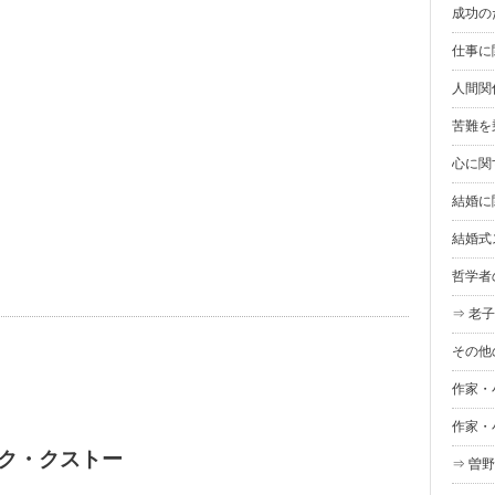
成功の
仕事に
人間関
苦難を
心に関
結婚に
結婚式
哲学者
⇒ 老子
その他
作家・
作家・
ク・クストー
⇒ 曽