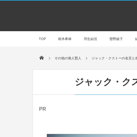
TOP
樹木希林
羽生結弦
曽野綾子
その他の偉人賢人
ジャック・クストーの名言と
ジャック・ク
PR