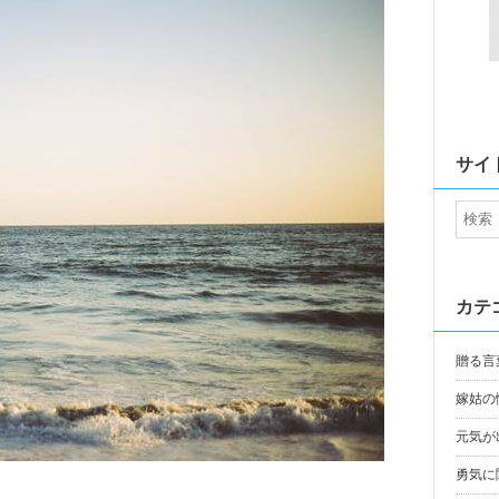
サイ
カテ
贈る言
嫁姑の
元気が
勇気に