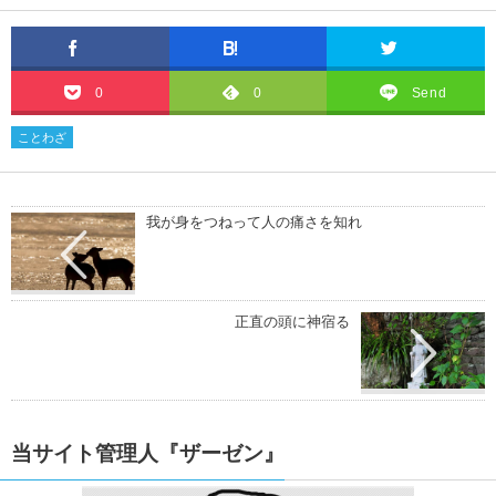
0
0
Send
ことわざ
我が身をつねって人の痛さを知れ
正直の頭に神宿る
当サイト管理人『ザーゼン』