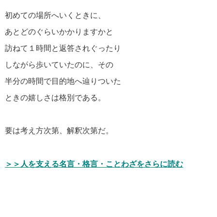
初めての場所へいくときに、
あとどのぐらいかかりますかと
自分が強くなる名言・格言
訪ねて１時間と返答されぐったり
しながら歩いていたのに、その
マザーテレサの名言・格言
半分の時間で目的地へ辿りついた
ときの嬉しさは格別である。
貧乏を支える名言・格言
要は考え方次第、解釈次第だ。
自殺についての名言・格言
＞＞人を支える名言・格言・ことわざをさらに読む
松下幸之助の名言・格言