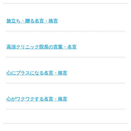
旅立ち・贈る名言・格言
高須クリニック院長の言葉・名言
心にプラスになる名言・格言
心がワクワクする名言・格言
伊集院静の名言・格言