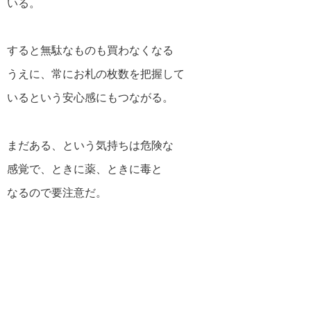
いる。
スティーブ・ジョブズの名言・格言
すると無駄なものも買わなくなる
アインシュタインの名言・格言
うえに、常にお札の枚数を把握して
いるという安心感にもつながる。
逆境を生き抜く名言・格言
まだある、という気持ちは危険な
感覚で、ときに薬、ときに毒と
なるので要注意だ。