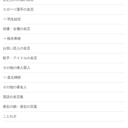
スポーツ選手の名言
⇒ 羽生結弦
俳優・女優の名言
⇒ 樹木希林
お笑い芸人の名言
歌手・アイドルの名言
その他の偉人賢人
⇒ 道元禅師
その他の著名人
英語の名言集
座右の銘・座右の言葉
ことわざ